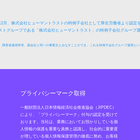
12月、
株式会社ヒューマントラストの特例子会社として厚生労働省より認
定
ストグループである「
株式会社ヒューマントラスト」の特例子会社グループ適用
、障害者雇用率等、親会社と同一の事業主とみなすことができ、これを特例子会社グループ適用とい
プライバシーマーク取得
一般財団法人日本情報経済社会推進協会（JIPDEC）
により、「プライバシーマーク」付与の認定を受けて
おります。当社は、業務においてお預かりしている個
人情報の保護を重要な責務と認識し、社会的に重要度
が増している個人情報保護管理の徹底に努め、お客様