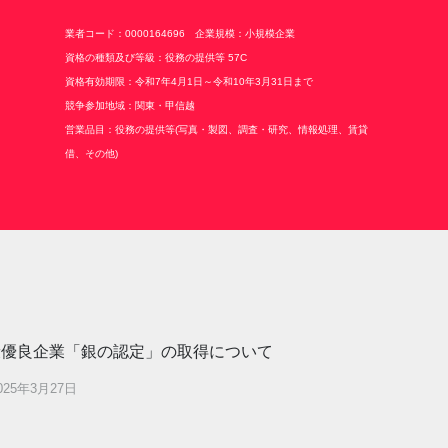
業者コード：0000164696 企業規模：小規模企業
資格の種類及び等級：役務の提供等 57C
資格有効期限：令和7年4月1日～令和10年3月31日まで
競争参加地域：関東・甲信越
営業品目：役務の提供等(写真・製図、調査・研究、情報処理、賃貸
借、その他)
康優良企業「銀の認定」の取得について
025年3月27日