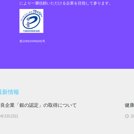
により一層信頼いただける企業を目指して参ります。
第10862099(08)号
新情報
優良企業「銀の認定」の取得について
健
6年3月23日
2