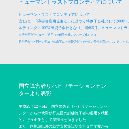
ヒューマントラストフロンティアについて
ヒューマントラストフロンティアについて
当社は、「障害者雇用促進法」
に基づく特例子会社として2008年
ルディングス100%
出資子会社となり、同年3月、
ヒューマントラ
※特例子会社グループ適用（特例子会社のグループ化）とは
特例子会社と同一の親会社の傘下にある関係会社で一定の要件を満たしていることで
国立障害者リハビリテーションセン
ターより表彰
平成25年12月6日、国立障害者リハビリテーションセ
ンターからの就労移行支援の訓練終了者の雇用を積極
的に行う企業として感謝状を頂きました。
また、同施設以外の就労支援施設や高等専門学校から